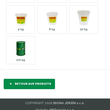
4 kg
8 kg
30 kg
170 kg
RETOUR AUX PRODUITS
COPYRIGHT 2026
BIONA JERSÍN s.r.o.
Website:
NETservis s.r.o.